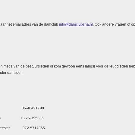
naar het emailadres van de damclub
info@damclubsna.nl
. Ook andere vragen of 
men met 1 van de bestuursleden of kom gewoon eens langs! Voor de jeugdleden he
onder damspel!
er 06-48491798
is 0226-395386
eester
072-5717855