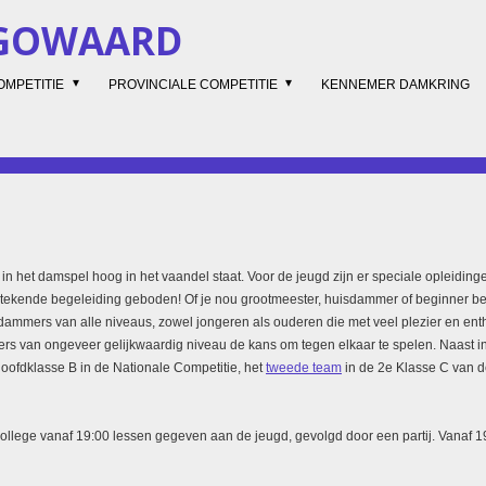
UGOWAARD
OMPETITIE
PROVINCIALE COMPETITIE
KENNEMER DAMKRING
in het damspel hoog in het vaandel staat. Voor de jeugd zijn er speciale opleiding
stekende begeleiding geboden! Of je nou grootmeester, huisdammer of beginner ben
t dammers van alle niveaus, zowel jongeren als ouderen die met veel plezier en e
lers van ongeveer gelijkwaardig niveau de kans om tegen elkaar te spelen. Naast 
oofdklasse B in de Nationale Competitie, het
tweede team
in de 2e Klasse C van d
llege vanaf 19:00 lessen gegeven aan de jeugd, gevolgd door een partij. Vanaf 