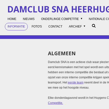
Ga
DAMCLUB SNA HEERH
direct
naar
HOME
NIEUWS
ONDERLINGE COMPETITIE
NATIONALE C
de
hoofdinhoud
INFORMATIE
FOTO'S
CONTACT
ARCHIEF
ALGEMEEN
Damclub SNA is een actieve club waar plezier 
eerst kennismaken met het spel wordt een uit
hebben een interne competitie die bestaat ui
opzet van onze interne competitie krijgen spe
teamsport. Het
eerste team
neemt deel in de H
we mee op het hoogste niveau.
Elke donderdagavond wordt in het Huygens Co
Competitie.