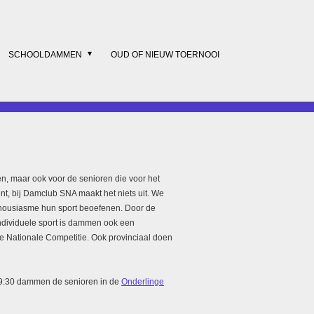
SCHOOLDAMMEN
OUD OF NIEUW TOERNOOI
en, maar ook voor de senioren die voor het
t, bij Damclub SNA maakt het niets uit. We
nthousiasme hun sport beoefenen. Door de
individuele sport is dammen ook een
e Nationale Competitie. Ook provinciaal doen
19:30 dammen de senioren in de
Onderlinge