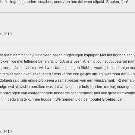
 bezettingen en andere coaches, eens zien hoe dat weer uitpakt. Groeten, Jan!
ri 2019
te team dammen in Amstelveen, tegen ongeslagen koploper. Met het hoongelach 
ertrokken we met trillende benen richting Amstelveen. Allen tot op het bot getergd 
arbij vooral Jan opviel met wild west dammen tegen Stobbe, waarbij beiden enige m
 remisestand over. Theo tegen Smits kende een gelijke uitslag, waardoor het 2-2 
gedraaid, zijn enige probleem was het kiezen van een winstvariant. 4-2 derhalve,
enige wat hij wist te bereiken was dat we later naar huis konden. remise, maar go
t te ontvangen van voorgenoemde bebaarde schapenboer, met ook grote damkwaliteit
n in bedwang te kunnen houden. We houden u op de hoogte! Groetjes, Jan.
ri 2019