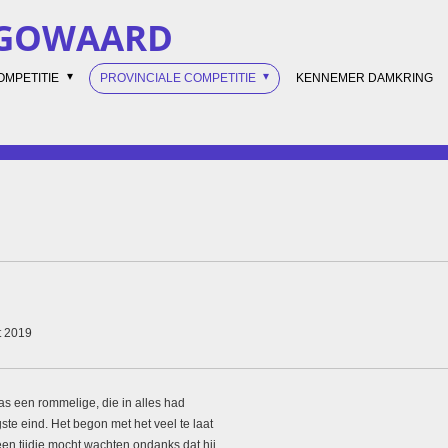
UGOWAARD
OMPETITIE
PROVINCIALE COMPETITIE
KENNEMER DAMKRING
t 2019
as een rommelige, die in alles had
ste eind. Het begon met het veel te laat
n tijdje mocht wachten ondanks dat hij