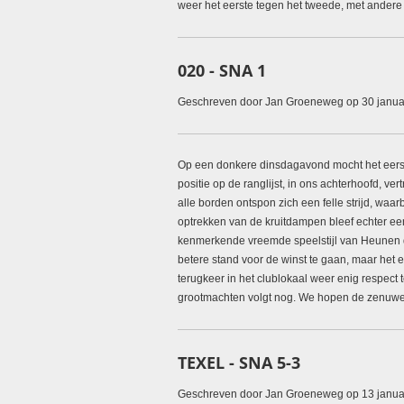
weer het eerste tegen het tweede, met andere
020 - SNA 1
Geschreven door Jan Groeneweg op 30 janua
Op een donkere dinsdagavond mocht het eers
positie op de ranglijst, in ons achterhoofd, v
alle borden ontspon zich een felle strijd, wa
optrekken van de kruitdampen bleef echter een
kenmerkende vreemde speelstijl van Heunen dol
betere stand voor de winst te gaan, maar het 
terugkeer in het clublokaal weer enig respec
grootmachten volgt nog. We hopen de zenuwe
TEXEL - SNA 5-3
Geschreven door Jan Groeneweg op 13 janua