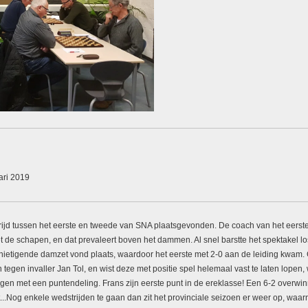
ari 2019
jd tussen het eerste en tweede van SNA plaatsgevonden. De coach van het eerste 
 de schapen, en dat prevaleert boven het dammen. Al snel barstte het spektakel los
nietigende damzet vond plaats, waardoor het eerste met 2-0 aan de leiding kwam.
egen invaller Jan Tol, en wist deze met positie spel helemaal vast te laten lopen
gen met een puntendeling. Frans zijn eerste punt in de ereklasse! Een 6-2 overwin
t...Nog enkele wedstrijden te gaan dan zit het provinciale seizoen er weer op, wa