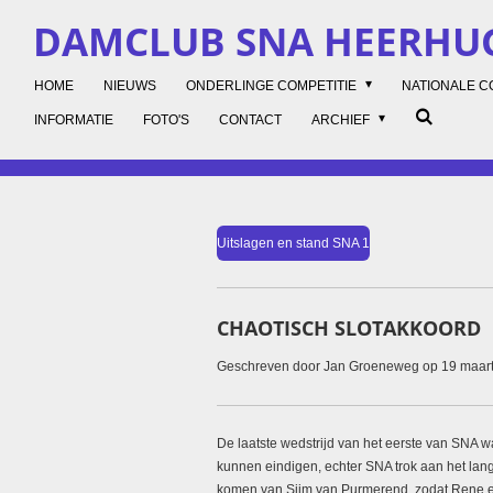
Ga
DAMCLUB SNA HEERH
direct
naar
HOME
NIEUWS
ONDERLINGE COMPETITIE
NATIONALE C
de
hoofdinhoud
INFORMATIE
FOTO'S
CONTACT
ARCHIEF
Uitslagen en stand SNA 1
CHAOTISCH SLOTAKKOORD
Geschreven door Jan Groeneweg op 19 maar
De laatste wedstrijd van het eerste van SNA w
kunnen eindigen, echter SNA trok aan het lang
komen van Sijm van Purmerend, zodat Rene ee