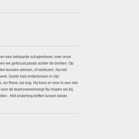
van een bebaarde schapenboer, over onze
namen we gefocust plaats achter de borden. Op
alen konden winnen, of verliezen. Na het
werd. Guido had ondertussen in zijn
 en Rene zat nog. Hij koos er voor in een iets
ed voor de teamoverwinning! Nu hopen we bij
en . Het onderling treffen tussen beide