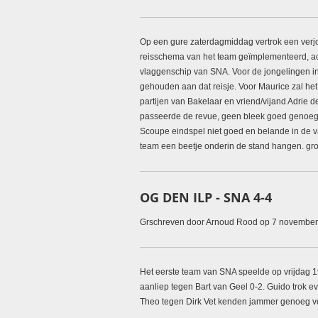
Op een gure zaterdagmiddag vertrok een verjon
reisschema van het team geïmplementeerd, ac
vlaggenschip van SNA. Voor de jongelingen in
gehouden aan dat reisje. Voor Maurice zal het 
partijen van Bakelaar en vriend/vijand Adrie 
passeerde de revue, geen bleek goed genoeg. I
Scoupe eindspel niet goed en belande in de va
team een beetje onderin de stand hangen.
gro
OG DEN ILP - SNA 4-4
Grschreven door Arnoud Rood op 7 novembe
Het eerste team van SNA speelde op vrijdag 1
aanliep tegen Bart van Geel 0-2. Guido trok e
Theo tegen Dirk Vet kenden jammer genoeg vo