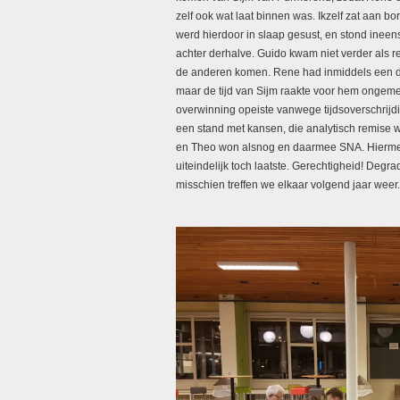
zelf ook wat laat binnen was. Ikzelf zat aan 
werd hierdoor in slaap gesust, en stond ineens
achter derhalve. Guido kwam niet verder als 
de anderen komen. Rene had inmiddels een da
maar de tijd van Sijm raakte voor hem ongemer
overwinning opeiste vanwege tijdsoverschrijdi
een stand met kansen, die analytisch remise 
en Theo won alsnog en daarmee SNA. Hiermee 
uiteindelijk toch laatste. Gerechtigheid! Degr
misschien treffen we elkaar volgend jaar weer.