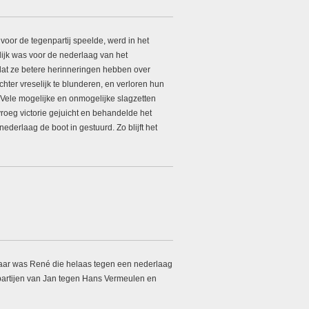
oor de tegenpartij speelde, werd in het
ijk was voor de nederlaag van het
dat ze betere herinneringen hebben over
hter vreselijk te blunderen, en verloren hun
. Vele mogelijke en onmogelijke slagzetten
roeg victorie gejuicht en behandelde het
derlaag de boot in gestuurd. Zo blijft het
klaar was René die helaas tegen een nederlaag
 partijen van Jan tegen Hans Vermeulen en