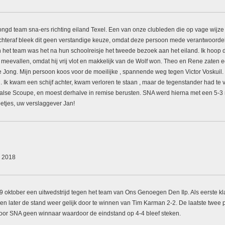
gd team sna-ers richting eiland Texel. Een van onze clubleden die op vage wijze v
hteraf bleek dit geen verstandige keuze, omdat deze persoon mede verantwoordel
 het team was het na hun schoolreisje het tweede bezoek aan het eiland. Ik hoop 
meevallen, omdat hij vrij vlot en makkelijk van de Wolf won. Theo en Rene zaten ec
de Jong. Mijn persoon koos voor de moeilijke , spannende weg tegen Victor Voskuil
k kwam een schijf achter, kwam verloren te staan , maar de tegenstander had te v
lse Scoupe, en moest derhalve in remise berusten. SNA werd hierna met een 5-3 ne
etjes, uw verslaggever Jan!
r 2018
9 oktober een uitwedstrijd tegen het team van Ons Genoegen Den Ilp. Als eerste 
ven later de stand weer gelijk door te winnen van Tim Karman 2-2. De laatste twee
or SNA geen winnaar waardoor de eindstand op 4-4 bleef steken.